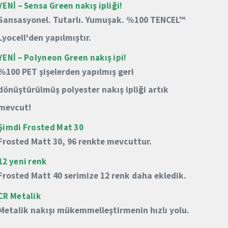
YENİ – Sensa Green nakış ipliği!
Sansasyonel.
Tutarlı.
Yumuşak.
%100 TENCEL™
Lyocell'den yapılmıştır.
YENİ – Polyneon Green nakış ipi!
%100 PET şişelerden yapılmış geri
dönüştürülmüş polyester nakış ipliği artık
mevcut!
Şimdi Frosted Mat 30
Frosted Matt 30, 96 renkte mevcuttur.
12 yeni renk
Frosted Matt 40 serimize 12 renk daha ekledik.
CR Metalik
Metalik nakışı mükemmelleştirmenin hızlı yolu.