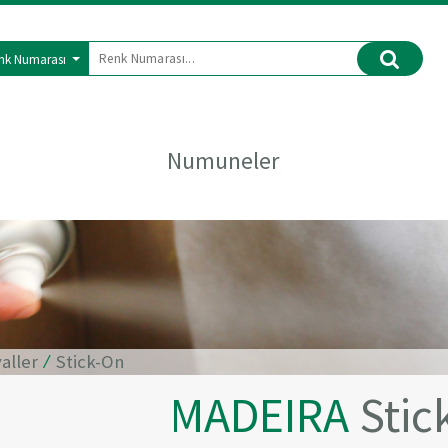
nk Numarası
Numuneler
aller
⁄
Stick-On
MADEIRA
Stic