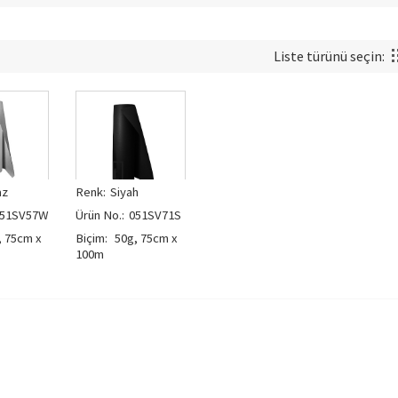
Liste türünü seçin:
az
Renk:
Siyah
51SV57W
Ürün No.:
051SV71S
 75cm x
Biçim:
50g, 75cm x
100m