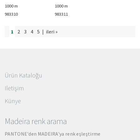
1000 m
1000 m
983310
983311
1
2
3
4
5
|
ileri »
Ürün Kataloğu
Iletişim
Künye
Madeira renk arama
PANTONE'den MADEIRA'ya renk eşleştirme