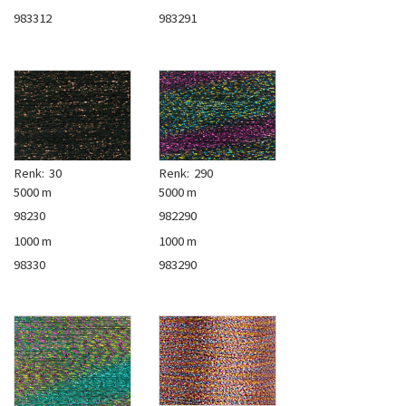
983312
983291
Renk:
30
Renk:
290
5000 m
5000 m
98230
982290
1000 m
1000 m
98330
983290