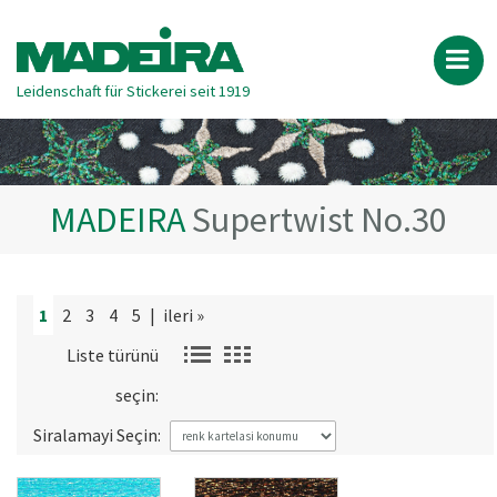
Leidenschaft für Stickerei seit 1919
MADEIRA
Supertwist No.30
1
2
3
4
5
|
ileri »
Liste türünü
seçin:
Siralamayi Seçin: