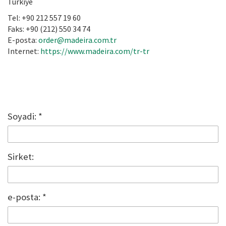
Türkiye
Tel: +90 212 557 19 60
Faks: +90 (212) 550 34 74
E-posta:
order@madeira.com.tr
Internet:
https://www.madeira.com/tr-tr
Soyadi:
*
Sirket:
e-posta:
*