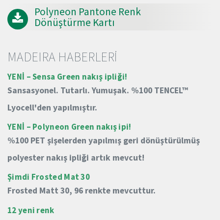
Polyneon Pantone Renk
Dönüştürme Kartı
MADEIRA HABERLERİ
YENİ – Sensa Green nakış ipliği!
Sansasyonel.
Tutarlı.
Yumuşak.
%100 TENCEL™
Lyocell'den yapılmıştır.
YENİ – Polyneon Green nakış ipi!
%100 PET şişelerden yapılmış geri dönüştürülmüş
polyester nakış ipliği artık mevcut!
Şimdi Frosted Mat 30
Frosted Matt 30, 96 renkte mevcuttur.
12 yeni renk