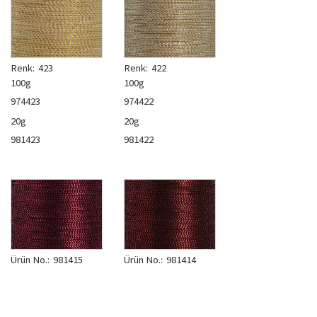
Renk:
423
Renk:
422
100g
100g
974423
974422
20g
20g
981423
981422
Ürün No.:
981415
Ürün No.:
981414