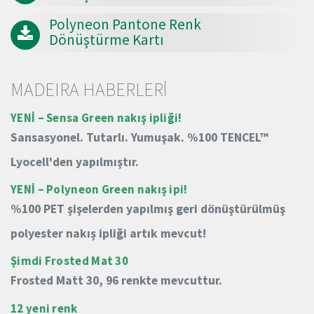
Polyneon Pantone Renk
Dönüştürme Kartı
MADEIRA HABERLERİ
YENİ – Sensa Green nakış ipliği!
Sansasyonel.
Tutarlı.
Yumuşak.
%100 TENCEL™
Lyocell'den yapılmıştır.
YENİ – Polyneon Green nakış ipi!
%100 PET şişelerden yapılmış geri dönüştürülmüş
polyester nakış ipliği artık mevcut!
Şimdi Frosted Mat 30
Frosted Matt 30, 96 renkte mevcuttur.
12 yeni renk