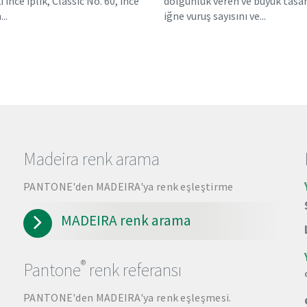
 ince iplik, Classic No. 60, ince
dolgunluk veren ve büyük tasa
..
iğne vuruş sayısını ve...
Madeira renk arama
PANTONE'den MADEIRA'ya renk eşleştirme
MADEIRA renk arama
®
Pantone
renk referansı
PANTONE'den MADEIRA'ya renk eşleşmesi.