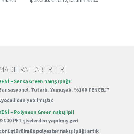
rımlarda
iplik Classic No. 12, tasarımınıza...
MADEIRA HABERLERİ
YENİ – Sensa Green nakış ipliği!
Sansasyonel.
Tutarlı.
Yumuşak.
%100 TENCEL™
Lyocell'den yapılmıştır.
YENİ – Polyneon Green nakış ipi!
%100 PET şişelerden yapılmış geri
dönüştürülmüş polyester nakış ipliği artık