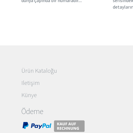
dünya çapında bir numaradır....
serisindeki
detayların.
Ürün Kataloğu
Iletişim
Künye
Ödeme