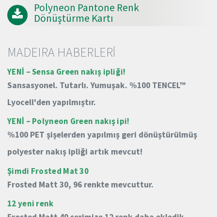
Polyneon Pantone Renk
Dönüştürme Kartı
MADEIRA HABERLERİ
YENİ – Sensa Green nakış ipliği!
Sansasyonel.
Tutarlı.
Yumuşak.
%100 TENCEL™
Lyocell'den yapılmıştır.
YENİ – Polyneon Green nakış ipi!
%100 PET şişelerden yapılmış geri dönüştürülmüş
polyester nakış ipliği artık mevcut!
Şimdi Frosted Mat 30
Frosted Matt 30, 96 renkte mevcuttur.
12 yeni renk
Frosted Matt 40 serimize 12 renk daha ekledik.