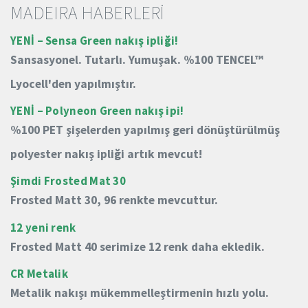
MADEIRA HABERLERİ
YENİ – Sensa Green nakış ipliği!
Sansasyonel.
Tutarlı.
Yumuşak.
%100 TENCEL™
Lyocell'den yapılmıştır.
YENİ – Polyneon Green nakış ipi!
%100 PET şişelerden yapılmış geri dönüştürülmüş
polyester nakış ipliği artık mevcut!
Şimdi Frosted Mat 30
Frosted Matt 30, 96 renkte mevcuttur.
12 yeni renk
Frosted Matt 40 serimize 12 renk daha ekledik.
CR Metalik
Metalik nakışı mükemmelleştirmenin hızlı yolu.