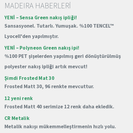
MADEIRA HABERLERİ
YENİ – Sensa Green nakış ipliği!
Sansasyonel.
Tutarlı.
Yumuşak.
%100 TENCEL™
Lyocell'den yapılmıştır.
YENİ – Polyneon Green nakış ipi!
%100 PET şişelerden yapılmış geri dönüştürülmüş
polyester nakış ipliği artık mevcut!
Şimdi Frosted Mat 30
Frosted Matt 30, 96 renkte mevcuttur.
12 yeni renk
Frosted Matt 40 serimize 12 renk daha ekledik.
CR Metalik
Metalik nakışı mükemmelleştirmenin hızlı yolu.